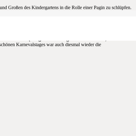
nd Großen des Kindergartens in die Rolle einer Pagin zu schlüpfen.
spann der Eynattener Gemeindeschule feiern…?
tikanone konnte somit dem Altweiberdonnerstag nichts mehr im Wege
Karnevalsbuffet
(Ein großer Dank gilt hier den Eltern, die uns auch
 schönen Karnevalstages war auch diesmal wieder die