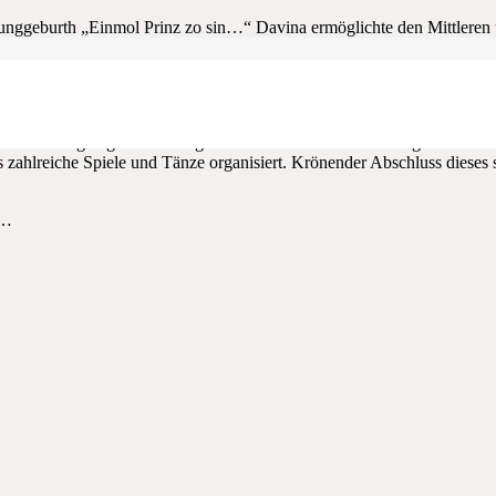
unggeburth „Einmol Prinz zo sin…“ Davina ermöglichte den Mittleren u
r weiß… vielleicht dürfen wir in den kommenden Jahren ein Prinzenge
hter zu kreieren. Mit der gebastelten Clownbedeckung und der Konfet
Donnerstag begrüßen. Gut gestärkt durch das liebevoll hergerichtete 
zahlreiche Spiele und Tänze organisiert. Krönender Abschluss dieses
e…