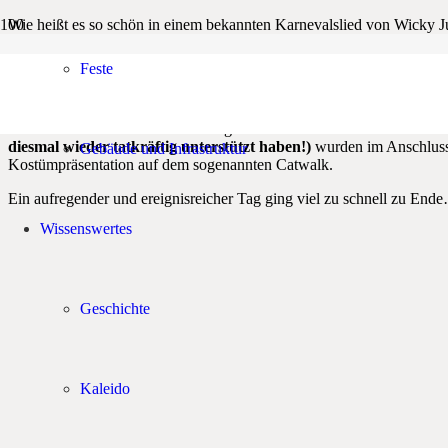
Wie heißt es so schön in einem bekannten Karnevalslied von Wicky J
Wer wollte, durfte ihr schillerndes Paginnenkostüm überziehen. We
Feste
Die Kleinen beschäftigten sich damit, aus Pfannekuchen Clowngesic
stehen.
Toll kostümiert und wunderschön geschminkte Kinder durften wir am 
diesmal wieder tatkräftig unterstützt haben!)
wurden im Anschluss 
Gebäude und Infrastruktur
Kostümpräsentation auf dem sogenannten Catwalk.
Ein aufregender und ereignisreicher Tag ging viel zu schnell zu End
Wissenswertes
Geschichte
Kaleido