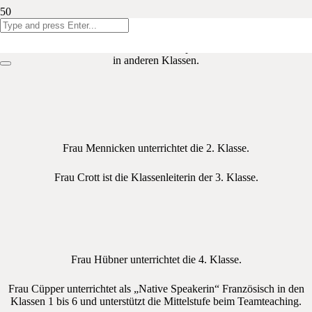
Die 1. Klasse wird von Frau Radermacher und Herr Jerusalem
betreut. Herr Jerusalem erteilt außerdem punktuell Medienunterricht
in anderen Klassen.
Frau Mennicken unterrichtet die 2. Klasse.
Frau Crott ist die Klassenleiterin der 3. Klasse.
Frau Hübner unterrichtet die 4. Klasse.
Frau Cüpper unterrichtet als „Native Speakerin“ Französisch in den
Klassen 1 bis 6 und unterstützt die Mittelstufe beim Teamteaching.