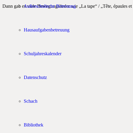
Dann gab es viele Bewegungslieder wie „La tape“ / „Tête, épaules e
Außerschulische Betreuung
Hausaufgabenbetreuung
Schuljahreskalender
Datenschutz
Schach
Bibliothek