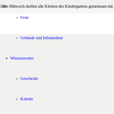
Am Mittwoch durften alle Kleinen des Kindergartens gemeinsam mit Ki
d. h Aline spricht und antwortet nur auf Französisch, versteht aber se
Feste
Alle Kleinen sangen erst einmal ein Begrüßungslied „Bonjour tout va
Gebäude und Infrastruktur
Wissenswertes
Geschichte
Kaleido