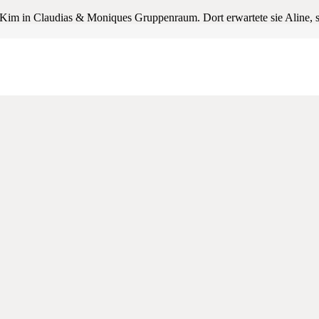
m in Claudias & Moniques Gruppenraum. Dort erwartete sie Aline, sie 
hr gut Deutsch.
 bien“ anschließend las Aline das Buch von Anna-Lena „Hugo, le petit