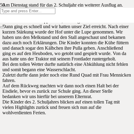
Am Dienstag stand für das 2. Schuljahr ein weiterer Ausflug an.
Morgens machten wir uns los zu einem nahliegenden Bauernhof,
um dort den Tag zu verbringen.
Kurz vor dem Ziel stoppten wir, um Ziegenkitze zu betrachten.
Dann ging es schnell und wir hatten unser Ziel erreicht. Nach einer
kurzen Stärkung wurde der Hof unter die Lupe genommen. Wir
haben uns den Melkstand und den Stall angeschaut und bekamen
dazu auch noch Erklärungen. Die Kinder konnten die Kühe füttern
und danach sogar den Kälbchen ihre Pulla geben. Anschließend
ging es auf den Heuboden, wo getobt und gespielt wurde. Von da
aus hatte uns der Traktor mit seinem Frontlader runtergeholt.
Bei dem tollen Wetter durfte natürlich eine Abkühlung nicht fehlen
und somit begann eine Wasserschlacht.
Zuletzt durfte dann jeder noch eine Rund Quad mit Frau Mennicken
fahren.
Auf dem Rückweg machten wir dann noch einen Halt bei der
Eisdiele, bevor es zurück zur Schule ging. An dieser Stelle
bedanken wir uns hierfür bei unserem Elternrat.
Die Kinder des 2. Schuljahres blicken auf einen tollen Tag mit
vielen Highlights zurück und freuen sich nun auf die
wohlverdienten Ferien.