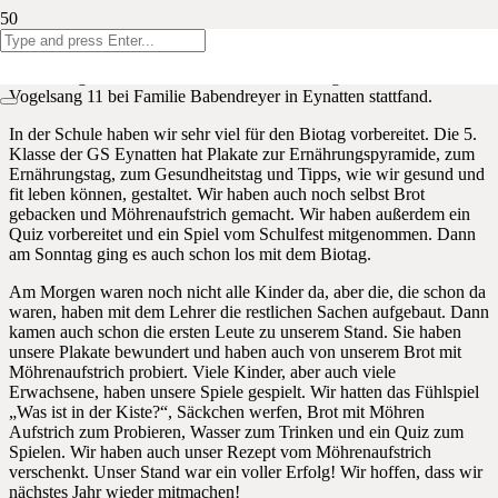
In diesem Schuljahr haben wir noch ein tolles Projekt zu dem
Thema „Fit und Gesund“ gemacht. Wir präsentieren euch jetzt, was
wir dafür gemacht haben und wie es am Biotag lief, der im
Vogelsang 11 bei Familie Babendreyer in Eynatten stattfand.
In der Schule haben wir sehr viel für den Biotag vorbereitet. Die 5.
Klasse der GS Eynatten hat Plakate zur Ernährungspyramide, zum
Ernährungstag, zum Gesundheitstag und Tipps, wie wir gesund und
fit leben können, gestaltet. Wir haben auch noch selbst Brot
gebacken und Möhrenaufstrich gemacht. Wir haben außerdem ein
Quiz vorbereitet und ein Spiel vom Schulfest mitgenommen. Dann
am Sonntag ging es auch schon los mit dem Biotag.
Am Morgen waren noch nicht alle Kinder da, aber die, die schon da
waren, haben mit dem Lehrer die restlichen Sachen aufgebaut. Dann
kamen auch schon die ersten Leute zu unserem Stand. Sie haben
unsere Plakate bewundert und haben auch von unserem Brot mit
Möhrenaufstrich probiert. Viele Kinder, aber auch viele
Erwachsene, haben unsere Spiele gespielt. Wir hatten das Fühlspiel
„Was ist in der Kiste?“, Säckchen werfen, Brot mit Möhren
Aufstrich zum Probieren, Wasser zum Trinken und ein Quiz zum
Spielen. Wir haben auch unser Rezept vom Möhrenaufstrich
verschenkt. Unser Stand war ein voller Erfolg! Wir hoffen, dass wir
nächstes Jahr wieder mitmachen!