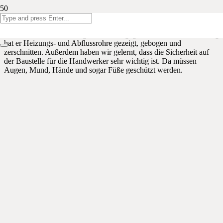
Am Dienstagvormittag haben wir wieder Besuch von einem
Handwerker bekommen. Der
Installateur Ralph Wouters
hat uns
einen Einblick in seine tägliche Arbeit gegeben. Mit seinem Lehrling
hat er Heizungs- und Abflussrohre gezeigt, gebogen und
zerschnitten. Außerdem haben wir gelernt, dass die Sicherheit auf
der Baustelle für die Handwerker sehr wichtig ist. Da müssen
Augen, Mund, Hände und sogar Füße geschützt werden.