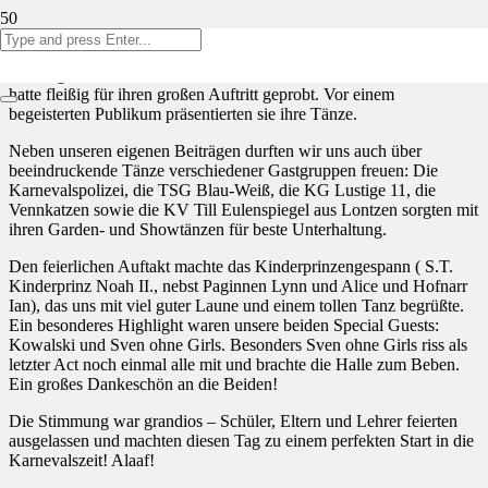
Wie immer am Sonntag vor Altweiber fand unsere alljährliche
Karnevalsfeier statt. Die gesamte Schulgemeinschaft, von den
Kindergartenkindern bis zu den ältesten Klassen, war mit dabei und
hatte fleißig für ihren großen Auftritt geprobt. Vor einem
begeisterten Publikum präsentierten sie ihre Tänze.
Neben unseren eigenen Beiträgen durften wir uns auch über
beeindruckende Tänze verschiedener Gastgruppen freuen: Die
Karnevalspolizei, die TSG Blau-Weiß, die KG Lustige 11, die
Vennkatzen sowie die KV Till Eulenspiegel aus Lontzen sorgten mit
ihren Garden- und Showtänzen für beste Unterhaltung.
Den feierlichen Auftakt machte das Kinderprinzengespann ( S.T.
Kinderprinz Noah II., nebst Paginnen Lynn und Alice und Hofnarr
Ian), das uns mit viel guter Laune und einem tollen Tanz begrüßte.
Ein besonderes Highlight waren unsere beiden Special Guests:
Kowalski und Sven ohne Girls. Besonders Sven ohne Girls riss als
letzter Act noch einmal alle mit und brachte die Halle zum Beben.
Ein großes Dankeschön an die Beiden!
Die Stimmung war grandios – Schüler, Eltern und Lehrer feierten
ausgelassen und machten diesen Tag zu einem perfekten Start in die
Karnevalszeit! Alaaf!