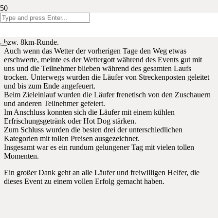
Am 19.Oktober veranstaltete das 6.Schuljahr die erste Auflage des
„Eynatten Run“.
Pünktlich um 11 Uhr starteten rund 100 Teilnehmer auf die 4km-
bzw. 8km-Runde.
Auch wenn das Wetter der vorherigen Tage den Weg etwas
erschwerte, meinte es der Wettergott während des Events gut mit
uns und die Teilnehmer blieben während des gesamten Laufs
trocken. Unterwegs wurden die Läufer von Streckenposten geleitet
und bis zum Ende angefeuert.
Beim Zieleinlauf wurden die Läufer frenetisch von den Zuschauern
und anderen Teilnehmer gefeiert.
Im Anschluss konnten sich die Läufer mit einem kühlen
Erfrischungsgetränk oder Hot Dog stärken.
Zum Schluss wurden die besten drei der unterschiedlichen
Kategorien mit tollen Preisen ausgezeichnet.
Insgesamt war es ein rundum gelungener Tag mit vielen tollen
Momenten.
Ein großer Dank geht an alle Läufer und freiwilligen Helfer, die
dieses Event zu einem vollen Erfolg gemacht haben.