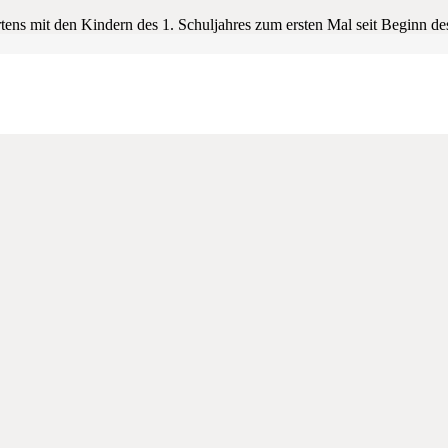
ens mit den Kindern des 1. Schuljahres zum ersten Mal seit Beginn de
rlebt und gelernt haben.
t darauf, wenn wir uns wieder sehen.