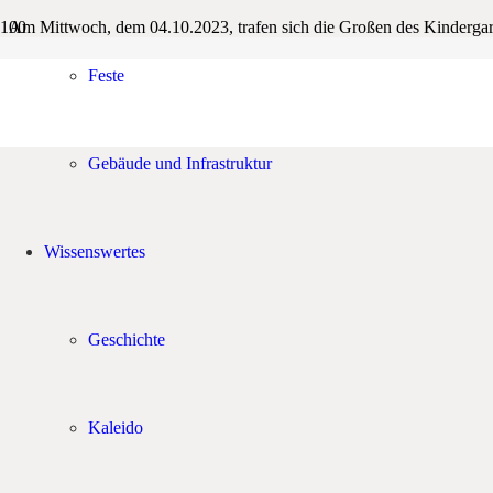
Am Mittwoch, dem 04.10.2023, trafen sich die Großen des Kindergart
Wir haben zusammen gefrühstückt und haben erzählt, was wir bisher e
Feste
Es war ein fröhliches Zusammentreffen und wir freuen uns schon jetz
Gebäude und Infrastruktur
Wissenswertes
Geschichte
Kaleido