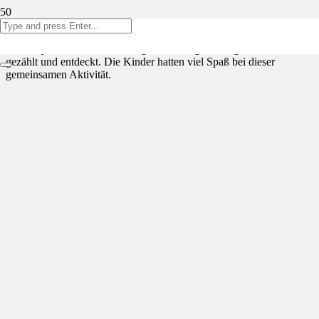
Am Donnerstagnachmittag trafen sich die Kinder des 3.
Kindergartens und die Erstklässler zu einer gemeinsamen Dorfrallye
durch Eynatten. Dabei wurde gemeinsam gelesen, geschrieben,
gezählt und entdeckt. Die Kinder hatten viel Spaß bei dieser
gemeinsamen Aktivität.