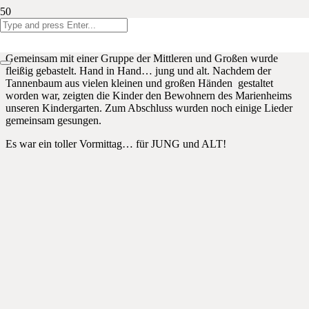
Am Dienstag, 14. November 2023, besuchten uns 6 Bewohner des
Marienheims Raeren mit 2 Begleitpersonen unseren Kindergarten.
Gemeinsam mit einer Gruppe der Mittleren und Großen wurde
fleißig gebastelt. Hand in Hand… jung und alt. Nachdem der
Tannenbaum aus vielen kleinen und großen Händen gestaltet
worden war, zeigten die Kinder den Bewohnern des Marienheims
unseren Kindergarten. Zum Abschluss wurden noch einige Lieder
gemeinsam gesungen.
Es war ein toller Vormittag… für JUNG und ALT!