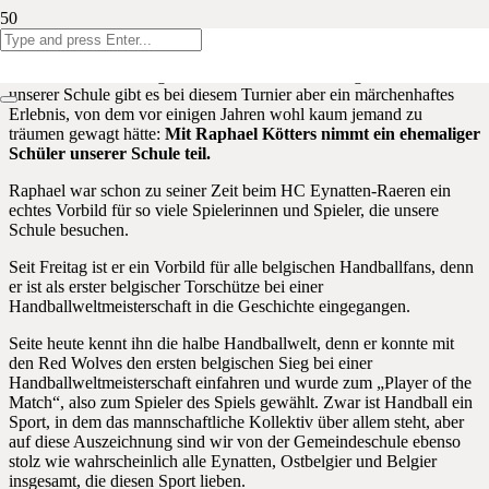
Eynatten und Handball gehören einfach zusammen. Logisch also,
dass zahlreiche Kinder, Lehrpersonen und Eltern die aktuelle
Weltmeisterschaft als glühende Unterstützer verfolgen. Aus Sicht
unserer Schule gibt es bei diesem Turnier aber ein märchenhaftes
Erlebnis, von dem vor einigen Jahren wohl kaum jemand zu
träumen gewagt hätte:
Mit Raphael Kötters nimmt ein ehemaliger
Schüler unserer Schule teil.
Raphael war schon zu seiner Zeit beim HC Eynatten-Raeren ein
echtes Vorbild für so viele Spielerinnen und Spieler, die unsere
Schule besuchen.
Seit Freitag ist er ein Vorbild für alle belgischen Handballfans, denn
er ist als erster belgischer Torschütze bei einer
Handballweltmeisterschaft in die Geschichte eingegangen.
Seite heute kennt ihn die halbe Handballwelt, denn er konnte mit
den Red Wolves den ersten belgischen Sieg bei einer
Handballweltmeisterschaft einfahren und wurde zum „Player of the
Match“, also zum Spieler des Spiels gewählt. Zwar ist Handball ein
Sport, in dem das mannschaftliche Kollektiv über allem steht, aber
auf diese Auszeichnung sind wir von der Gemeindeschule ebenso
stolz wie wahrscheinlich alle Eynatten, Ostbelgier und Belgier
insgesamt, die diesen Sport lieben.