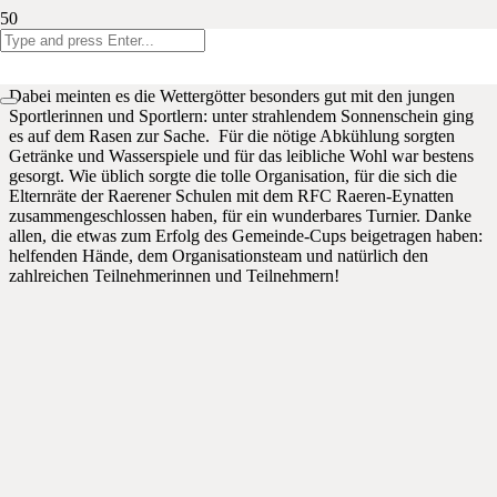
Gestern fand in Eynatten der beliebte Gemeinde-Cup statt. Kinder
der vier Raerener Schulen konnten sich zusammenschließen, um
sich mit anderen Teams ihrer Schulstufe im Fußball zu messen.
Dabei meinten es die Wettergötter besonders gut mit den jungen
Sportlerinnen und Sportlern: unter strahlendem Sonnenschein ging
es auf dem Rasen zur Sache. Für die nötige Abkühlung sorgten
Getränke und Wasserspiele und für das leibliche Wohl war bestens
gesorgt. Wie üblich sorgte die tolle Organisation, für die sich die
Elternräte der Raerener Schulen mit dem RFC Raeren-Eynatten
zusammengeschlossen haben, für ein wunderbares Turnier. Danke
allen, die etwas zum Erfolg des Gemeinde-Cups beigetragen haben:
helfenden Hände, dem Organisationsteam und natürlich den
zahlreichen Teilnehmerinnen und Teilnehmern!