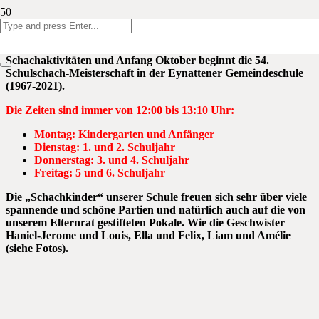
Liebe Eltern, liebe Schachfreunde
!
Nach 17 (!) Monaten starten in Eynatten erneut die
Schachaktivitäten und
Anfang Oktober beginnt die 54.
Schulschach-Meisterschaft
in der Eynattener Gemeindeschule
(1967-2021).
Die Zeiten sind immer von 12:00 bis 13:10 Uhr:
Montag: Kindergarten und Anfänger
Dienstag: 1. und 2. Schuljahr
Donnerstag: 3. und 4. Schuljahr
Freitag: 5 und 6. Schuljahr
Die „Schachkinder“ unserer Schule freuen sich sehr über viele
spannende und schöne Partien und natürlich auch auf die von
unserem Elternrat gestifteten Pokale. Wie die Geschwister
Haniel-Jerome und Louis, Ella und Felix, Liam und Amélie
(siehe Fotos).