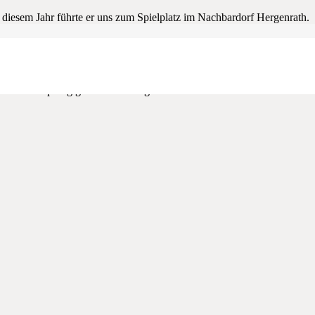
diesem Jahr führte er uns zum Spielplatz im Nachbardorf Hergenrath.
 umsteigen, um den Bus Richtung Hergenrath zu nehmen. Langeweile wa
taunt; die Spielgeräte boten jede Menge Abwechslung; die mitgebrach
n den Genuss einer Eiskugel, die uns der Elternrat spendierte!
HER
Eltern in Empfang genommen. Es gab viel zu erzählen…