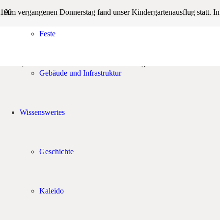
Am vergangenen Donnerstag fand unser Kindergartenausflug statt. In 
Schon allein die Busfahrt war aufregend, denn in Eupen mussten wir
Feste
ließ unsere Herzen höher schlagen: die Wildblumenwiesen wurden bes
Tierhof wurden beobachtet… Zum Abschluss des Tages kamen wir alle i
Müde, aber zufrieden wurden unsere Kindergartenkinder von ihren 
Gebäude und Infrastruktur
Wissenswertes
Geschichte
Kaleido