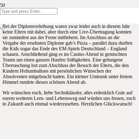
Neun Jahre in der Gemeindeschule Eynatten haben gestern für
unsere tolle sechste Klasse ein schönes Ende gefunden.
Bei der Diplomverleihung waren zwar leider auch in diesem Jahr
keine Eltern mit dabei, aber durch eine Live-Übertragung konnten
sie zumindest aus der Ferne mitfiebern. Im Anschluss an die
Vergabe der ersehnten Diplome gab’s Pizza – parallel dazu durften
die Kids sogar das Ende des EM-Spiels Deutschland – England
schauen. Anschließend ging es im Casino-Abend in gemischten
Teams um einen ganzen Haufen Süßigkeiten. Eine gelungene
Überraschung bot zum Abschluss der Besuch der Eltern, die den
Kindern Heliumballons mit persönlichen Wünschen der
Absolventen mitgebracht hatten. Ein kleiner Umtrunk unter freiem
Himmel rundete diesen schönen Abend ab.
Wir wünschen euch, liebe Sechstklässler, alles erdenklich Gute auf
eurem weiteren Lern- und Lebensweg und würden uns freuen, euch
in Zukunft auch einmal wiederzusehen. Herzlichen Glückwunsch!