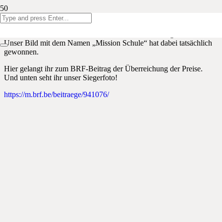
Der BRF hat in diesem Jahr einen Fotowettbewerb zur Einschulung
aller Erstklässler in der DG veranstaltet. Aufgabe war es, ein
kreatives Foto zu inszenieren, das mit der Einschulung zu tun hat.
Unser Bild mit dem Namen „Mission Schule“ hat dabei tatsächlich
gewonnen.
Hier gelangt ihr zum BRF-Beitrag der Überreichung der Preise.
Und unten seht ihr unser Siegerfoto!
https://m.brf.be/beitraege/941076/