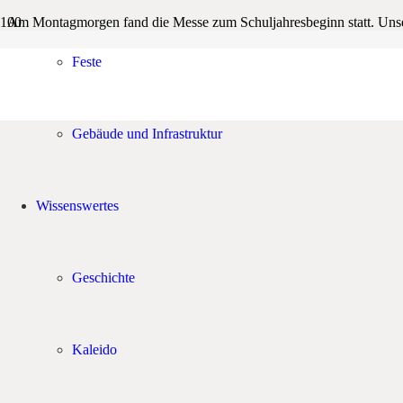
Am Montagmorgen fand die Messe zum Schuljahresbeginn statt. Unser 
neue Schuljahr“ den katholischen Religionsunterricht.
Ein kleiner Höhepunkt der Messe war das Segnen der katholischen Ers
Feste
Gebäude und Infrastruktur
Wissenswertes
Geschichte
Kaleido