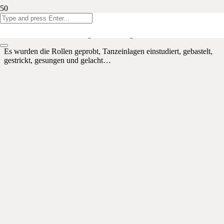
Unser vorletzter Projekttag in diesem Schuljahr bot den Kindern
vom 1. Kindergartenjahr bis zum 6. Schuljahr auch diesmal wieder
ein volles und abwechslungsreiches Programm.
Es wurden die Rollen geprobt, Tanzeinlagen einstudiert, gebastelt,
gestrickt, gesungen und gelacht…