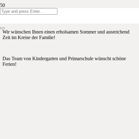
Liebe Eltern, liebe Kinder, wir alle möchten uns für die wertvolle
und gute Zusammenarbeit in vergangenen 10 Monaten von Herzen
bedanken.
Wir wünschen Ihnen einen erholsamen Sommer und ausreichend
Zeit im Kreise der Familie!
Das Team von Kindergarten und Primarschule wünscht schöne
Ferien!