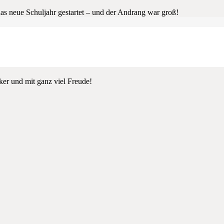
das neue Schuljahr gestartet – und der Andrang war groß!
führung. Gemeinsam wurde besprochen, wie man sich ein leckeres und 
nder ist als viele fertige Müslis aus dem Supermarkt. Mit großer Neugi
ren Klassen war die Müslibar bereits ein bekanntes Highlight. Viele Ki
 uns auch in diesem Jahr wieder unterstützt hat – sowohl bei der Finan
ker und mit ganz viel Freude!