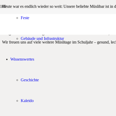
Heute war es endlich wieder so weit: Unsere beliebte Müslibar ist in 
Für die Kinder des 1. Schuljahres gab es zunächst eine kleine Ein
Feste
gut geeignet sind und warum ein selbst gemischtes Müsli oft viel gesü
Werk und probierten sich durch die vielfältige Auswahl. Für alle ande
Ein großes Dankeschön geht an dieser Stelle an unseren Elternrat, der
Gebäude und Infrastruktur
Wir freuen uns auf viele weitere Müslitage im Schuljahr – gesund, lec
Wissenswertes
Geschichte
Kaleido