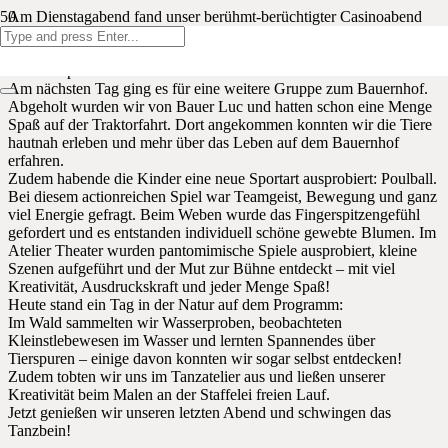
Am Dienstagabend fand unser berühmt-berüchtigter Casinoabend
statt, für den die Kinder sich mächtig in Schale geschmissen haben.
In festlicher Atmosphäre konnten die Kinder an verschiedenen
kleinen Spielstationen ihr Glück und Können unter Beweis stellen.
Am nächsten Tag ging es für eine weitere Gruppe zum Bauernhof.
Abgeholt wurden wir von Bauer Luc und hatten schon eine Menge
Spaß auf der Traktorfahrt. Dort angekommen konnten wir die Tiere
hautnah erleben und mehr über das Leben auf dem Bauernhof
erfahren.
Zudem habende die Kinder eine neue Sportart ausprobiert: Poulball.
Bei diesem actionreichen Spiel war Teamgeist, Bewegung und ganz
viel Energie gefragt. Beim Weben wurde das Fingerspitzengefühl
gefordert und es entstanden individuell schöne gewebte Blumen. Im
Atelier Theater wurden pantomimische Spiele ausprobiert, kleine
Szenen aufgeführt und der Mut zur Bühne entdeckt – mit viel
Kreativität, Ausdruckskraft und jeder Menge Spaß!
Heute stand ein Tag in der Natur auf dem Programm:
Im Wald sammelten wir Wasserproben, beobachteten
Kleinstlebewesen im Wasser und lernten Spannendes über
Tierspuren – einige davon konnten wir sogar selbst entdecken!
Zudem tobten wir uns im Tanzatelier aus und ließen unserer
Kreativität beim Malen an der Staffelei freien Lauf.
Jetzt genießen wir unseren letzten Abend und schwingen das
Tanzbein!