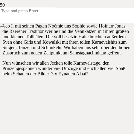
Am Samstag fand unser alljährliches Karnevalsfest statt. Alle Kinder
aus Kindergarten und Primarschule trugen mit ihren Klassen tolle
Auftritte vor. Außerdem besuchten uns seine Tollität Kinderprinz
Leo I. mit seinen Pagen Noémie uns Sophie sowie Hofnarr Jonas,
die Raerener Traditionsverine und die Vennkatzen mit ihren großen
und kleinen Tollitäten. Die voll besetzte Halle brachten außerdem
Sven ohne Girls und Kowalski mit ihren tollen Karnevalshits zum
Singen, Tanzen und Schunkeln. Wir haben uns sehr über den hohen
Zuspruch zum neuen Zeitpunkt am Samstagnachmittag gefreut.
Nun wünschen wir allen Jecken tolle Karnevalstage, den
Prinzengespannen wunderbare Umzüge und euch allen viel Spaß
beim Schauen der Bilder. 3 x Eynatten Alaaf!