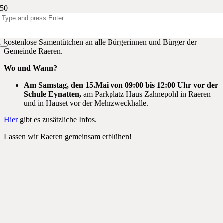
Liebe Kinder und Eltern
Im Rahmen der Initiative „Ostbelgien blüht“ verteilt die Gemeinde
kostenlose Samentütchen an alle Bürgerinnen und Bürger der
Gemeinde Raeren.
Wo und Wann?
Am Samstag, den 15.Mai von 09:00 bis 12:00 Uhr
vor der
Schule Eynatten,
am Parkplatz Haus Zahnepohl in Raeren
und in Hauset vor der Mehrzweckhalle.
Hier
gibt es zusätzliche Infos.
Lassen wir Raeren gemeinsam erblühen!