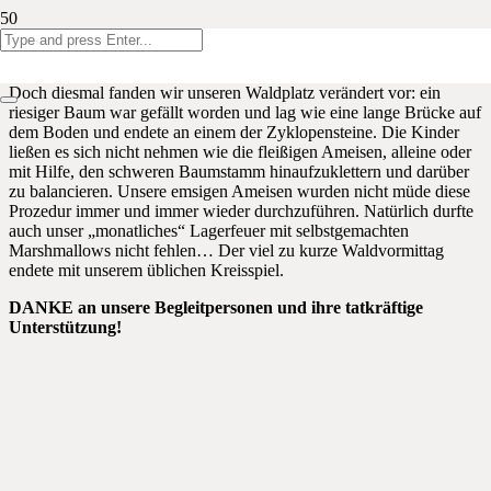
Frühlingsanfang!
Unser Waldvormittag fand unter herrlichen Wetterbedingungen statt.
Doch diesmal fanden wir unseren Waldplatz verändert vor: ein
riesiger Baum war gefällt worden und lag wie eine lange Brücke auf
dem Boden und endete an einem der Zyklopensteine. Die Kinder
ließen es sich nicht nehmen wie die fleißigen Ameisen, alleine oder
mit Hilfe, den schweren Baumstamm hinaufzuklettern und darüber
zu balancieren. Unsere emsigen Ameisen wurden nicht müde diese
Prozedur immer und immer wieder durchzuführen. Natürlich durfte
auch unser „monatliches“ Lagerfeuer mit selbstgemachten
Marshmallows nicht fehlen… Der viel zu kurze Waldvormittag
endete mit unserem üblichen Kreisspiel.
DANKE an unsere Begleitpersonen und ihre tatkräftige
Unterstützung!