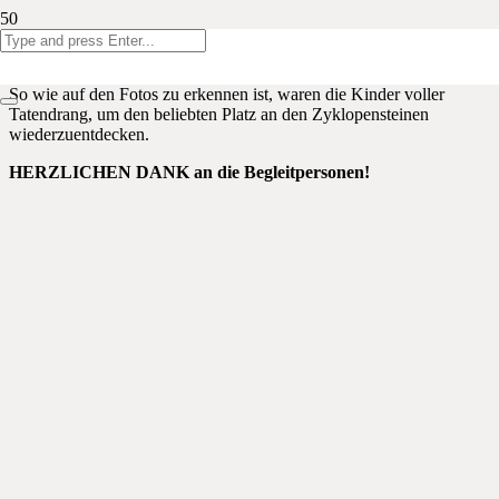
Bei herrlichem Spätsommerwetter fand am vergangenen Mittwoch
unser 1. Waldvormittag in diesem Schuljahr statt.
So wie auf den Fotos zu erkennen ist, waren die Kinder voller
Tatendrang, um den beliebten Platz an den Zyklopensteinen
wiederzuentdecken.
HERZLICHEN DANK an die Begleitpersonen!