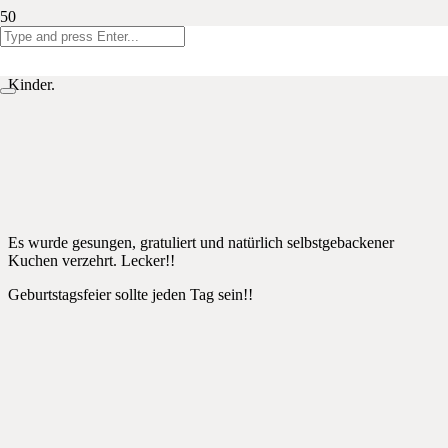
Hurra, es war mal wieder soweit!
Wir feierten gemeinsam den 3. Geburtstag eines unserer neuen
Kinder.
Es wurde gesungen, gratuliert und natürlich selbstgebackener
Kuchen verzehrt. Lecker!!
Geburtstagsfeier sollte jeden Tag sein!!