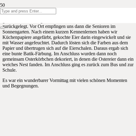
Gestern hat die 1. Klasse einen wunderbaren Ostermorgen im
Marienheim in Raeren verbracht. Mit dem Bus brach die Klasse
gemeinsam Richtung Raeren auf und hat die letzten Meter zu Fuß
zurückgelegt. Vor Ort empfingen uns dann die Senioren im
Sonnengarten. Nach einem kurzen Kennenlernen haben wir
Küchenpapiere angefärbt, gekochte Eier darin eingewickelt und sie
mit Wasser angefeuchtet. Dadurch lösten sich die Farben aus dem
Papier und übertrugen sich auf die Eierschalen. Daraus ergab sich
eine bunte Batik-Färbung. Im Anschluss wurden dann noch
gemeinsam Osterkörbchen dekoriert, in denen die Ostereier dann ein
weiches Nest fanden. Im Anschluss ging es zurück zum Bus und zur
Schule.
Es war ein wunderbarer Vormittag mit vielen schönen Momenten
und Begegnungen.