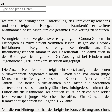
Liebe Eltern,
wie Sie sicher aus der Presse erfahren haben, wurden aufgrund der
weiterhin beunruhigenden Entwicklung des Infektionsgeschehens
und der steigenden Belegzahlen der Krankenhäuser weitere
Maßnahmen beschlossen, um die gesamte Bevölkerung zu schützen.
Wenngleich die vergleichsweise geringen Corona-Zahlen in
Ostbelgien es zurzeit nicht vermuten lassen, steigen die Corona-
Infektionen in Belgien seit einiger Zeit deutlich an. Das
Infektionsgeschehen nimmt in der Gesellschaft und damit auch in
den Bildungseinrichtungen zu. Der Anstieg ist bei Kindern und
Jugendlichen (<20 Jahre) am stärksten ausgeprägt.
Die Anzahl Neuinfektionen steigt nicht zuletzt aufgrund der neuen
Virus-varianten belgienweit rasant. Davon sind vor allem junge
Menschen betroffen, ganz besonders Kinder im Alter von 9-12
Jahren. Die neuen Virusvarianten sind nicht nur wesentlich
ansteckender; sie sind auch gefährlicher. Infolgedessen nimmt der
Druck auf die Krankenhäuser deutlich zu. Auch davon sind leider
jetzt vermehrt junge Menschen betroffen. Ein Großteil der
Krankenhauspatienten ist jünger als 55 Jahre.
Vor diesem Hintergrund hat der belgische Konzertierungsausschuss