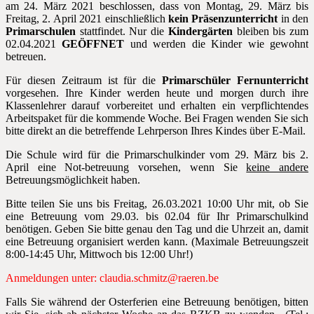
am 24. März 2021 beschlossen, dass v
on Montag, 29. März bis
Freitag, 2. April 2021 einschließlich
kein Präsenzunterricht
in den
Primar
schulen
statt
finde
t. Nur die
Kindergärten
bleiben
bis zum
02.04.2021
GEÖFFNET
und w
e
rd
en
die Kinder wie gewohnt
betreuen
.
Für diesen Zeitraum ist für die
Primarschüler Fernunterricht
vorgesehen. Ihre Kinder werden heute und morgen durch ihre
Klassenlehrer darauf vorbereitet und erhalten ein verpflichtendes
Arbeitspaket für die kommende Woche. Bei Fragen wenden Sie sich
bitte direkt an die betreffende Lehrperson Ihres Kindes über E-Mail.
Die Schule wird für die Primarschulkinder
vom 29. März bis 2.
April eine
Not-b
etreuung
vorsehen
, wenn
Sie
keine andere
Betreuungsmöglichkeit haben.
Bitte teilen Sie uns bis Freitag, 26.03.2021 10:00 Uhr mit, ob Sie
eine Betreuung vom 29.03. bis 02.04 für Ihr Primarschulkind
benötigen.
Geben Sie bitte genau den Tag und die Uhrzeit an, damit
eine Betreuung organisiert werden kann. (Maximale Betreuungszeit
8:00-14:45 Uhr, Mittwoch bis 12:00 Uhr!)
Anmeldungen unter: claudia.schmitz@raeren.be
Falls Sie während der Osterferien eine Betreuung benötigen, bitten