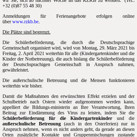
wir Sie, sich ab nächster Woche an das RZKB zu wenden. (Tel.:
+32 (0)87
55 48 30)
Anmeldungen für Ferienangebote erfolgen online
über
www.rzkb.be
.
Die Plätze sind begrenzt.
Die Schülerbeförderung, die durch die Deutschsprachige
Gemeinschaft organisiert wird, wird von Montag, 29. März 2021 bis
Freitag, 2. April 2021 weiterhin für alle (Kindergartenkinder und die
Kinder der Notbetreuung), die auch bislang die Schülerbeförderung
der Deutschsprachigen Gemeinschaft in Anspruch nahmen,
gewährleistet.
Die außerschulische Betreuung und die Mensen funktionieren
weiterhin wie bisher.
D
amit die Maßnahmen den erwünschten Effekt erzielen und der
Schulbetrieb nach Ostern
wieder
auf
genommen
werden kann
,
appelliert die Bildungs-ministerin
an Ihre Verantwortung, Ihren
Beitrag zur Eindämmung des Virus zu leisten, indem Sie die
Schülerbeförderung für die Kindergartenkinder
und die
außerschulische Betreuung
(auch in den Osterferien) nur in
Anspruch nehmen, wenn es nicht anders geht, da gerade an diesen
Orten zusätzliche Kontakte und Gruppenmischungen zustande