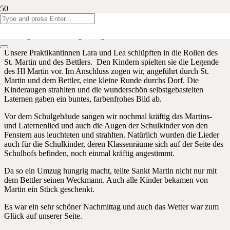
Wir wollten die Tradition des Martinszuges in diesem Jahr nicht
ganz fallen lassen. Und so entstand die Idee, unseren „eigenen“
Kindergartenmartinszug zu organisieren.
Unsere Praktikantinnen Lara und Lea schlüpften in die Rollen des
St. Martin und des Bettlers. Den Kindern spielten sie die Legende
des Hl Martin vor. Im Anschluss zogen wir, angeführt durch St.
Martin und dem Bettler, eine kleine Runde durchs Dorf. Die
Kinderaugen strahlten und die wunderschön selbstgebastelten
Laternen gaben ein buntes, farbenfrohes Bild ab.
Vor dem Schulgebäude sangen wir nochmal kräftig das Martins-
und Laternenlied und auch die Augen der Schulkinder von den
Fenstern aus leuchteten und strahlten. Natürlich wurden die Lieder
auch für die Schulkinder, deren Klassenräume sich auf der Seite des
Schulhofs befinden, noch einmal kräftig angestimmt.
Da so ein Umzug hungrig macht, teilte Sankt Martin nicht nur mit
dem Bettler seinen Weckmann. Auch alle Kinder bekamen von
Martin ein Stück geschenkt.
Es war ein sehr schöner Nachmittag und auch das Wetter war zum
Glück auf unserer Seite.