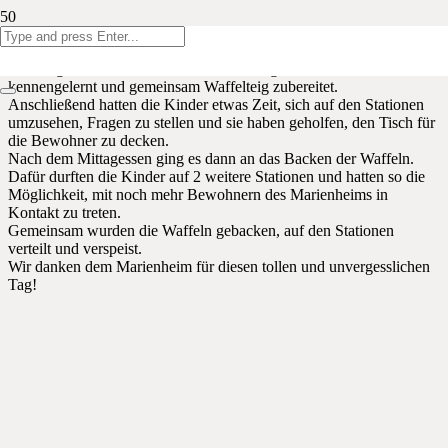
Am Montag, den 22. April hat sich das 3. Schuljahr auf den Weg ins
Marienheim nach Raeren gemacht.
Dort angekommen, haben die Kinder einige Bewohner
kennengelernt und gemeinsam Waffelteig zubereitet.
Anschließend hatten die Kinder etwas Zeit, sich auf den Stationen
umzusehen, Fragen zu stellen und sie haben geholfen, den Tisch für
die Bewohner zu decken.
Nach dem Mittagessen ging es dann an das Backen der Waffeln.
Dafür durften die Kinder auf 2 weitere Stationen und hatten so die
Möglichkeit, mit noch mehr Bewohnern des Marienheims in
Kontakt zu treten.
Gemeinsam wurden die Waffeln gebacken, auf den Stationen
verteilt und verspeist.
Wir danken dem Marienheim für diesen tollen und unvergesslichen
Tag!